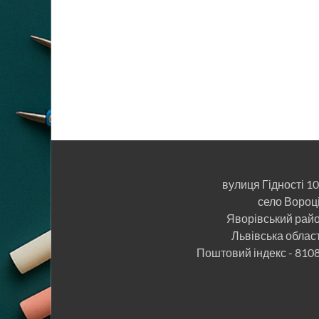
вулиця Гідності 1
село Вороц
Яворівський рай
Львівська облас
Поштовий індекс - 810