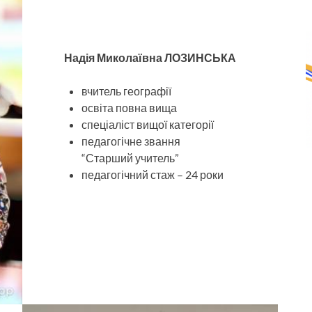
Надія Миколаївна ЛОЗИНСЬКА
вчитель географії
освіта повна вища
спеціаліст вищої категорії
педагогічне звання
“Старший учитель”
педагогічний стаж – 24 роки