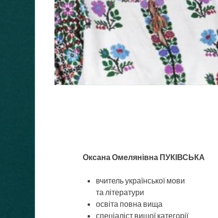
Оксана Омелянівна ПУКІВСЬКА
вчитель української мови
та літератури
освіта повна вища
спеціаліст вищої категорії